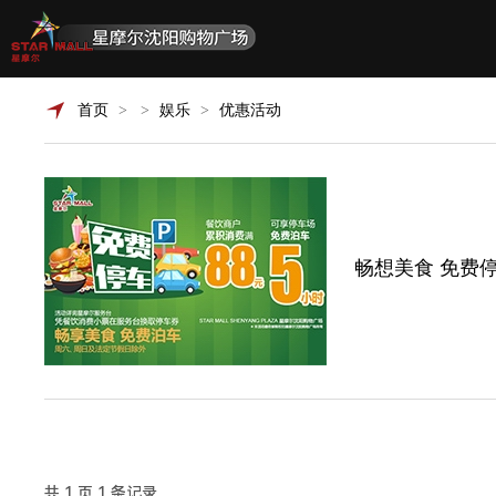
首页
> >
娱乐
>
优惠活动
畅想美食 免费
共
1
页
1
条记录